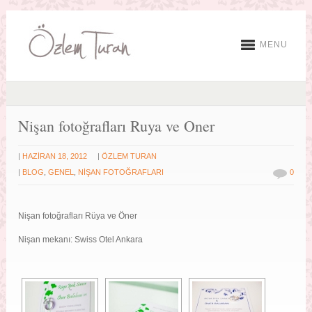
MENU
Nişan fotoğrafları Ruya ve Oner
|
|
HAZIRAN 18, 2012
ÖZLEM TURAN
|
BLOG
,
GENEL
,
NIŞAN FOTOĞRAFLARI
0
Nişan fotoğrafları Rüya ve Öner
Nişan mekanı: Swiss Otel Ankara