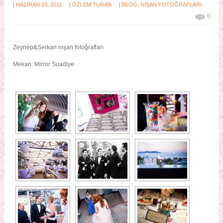
|
|
|
HAZIRAN 28, 2011
ÖZLEM TURAN
BLOG
,
NIŞAN FOTOĞRAFLARI
0
Zeynep&Serkan nişan fotoğrafları
Mekan: Mirror Suadiye