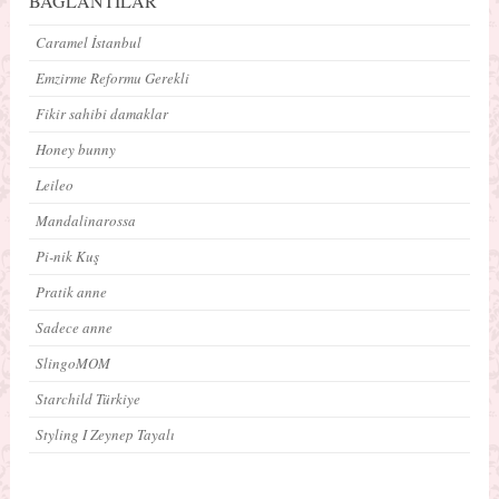
BAĞLANTILAR
Caramel İstanbul
Emzirme Reformu Gerekli
Fikir sahibi damaklar
Honey bunny
Leileo
Mandalinarossa
Pi-nik Kuş
Pratik anne
Sadece anne
SlingoMOM
Starchild Türkiye
Styling I Zeynep Tayalı