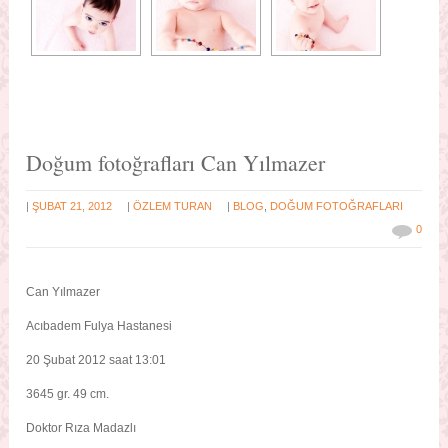
Doğum fotoğrafları Can Yılmazer
|
|
|
ŞUBAT 21, 2012
ÖZLEM TURAN
BLOG
,
DOĞUM FOTOĞRAFLARI
0
Can Yılmazer
Acıbadem Fulya Hastanesi
20 Şubat 2012 saat 13:01
3645 gr. 49 cm.
Doktor Rıza Madazlı