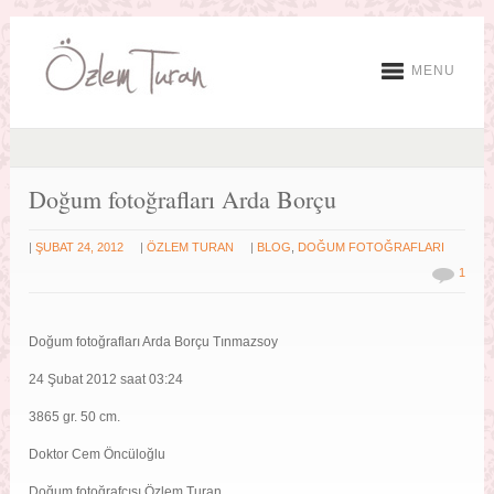
MENU
Doğum fotoğrafları Arda Borçu
|
|
|
ŞUBAT 24, 2012
ÖZLEM TURAN
BLOG
,
DOĞUM FOTOĞRAFLARI
1
Doğum fotoğrafları Arda Borçu Tınmazsoy
24 Şubat 2012 saat 03:24
3865 gr. 50 cm.
Doktor Cem Öncüloğlu
Doğum fotoğrafçısı Özlem Turan