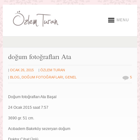
MENU
doğum fotoğrafları Ata
|
|
OCAK 26, 2015
ÖZLEM TURAN
|
BLOG
,
DOĞUM FOTOĞRAFLARI
,
GENEL
5
Doğum fotoğrafları Ata Başal
24 Ocak 2015 saat 7:57
3690 gr. 51 cm.
Acıbadem Bakırköy sezeryan doğum
Doktor Cihat Ünlü