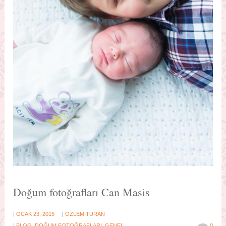
Doğum fotoğrafları Can Masis
|
|
OCAK 23, 2015
ÖZLEM TURAN
|
BLOG
,
DOĞUM FOTOĞRAFLARI
,
GENEL
0