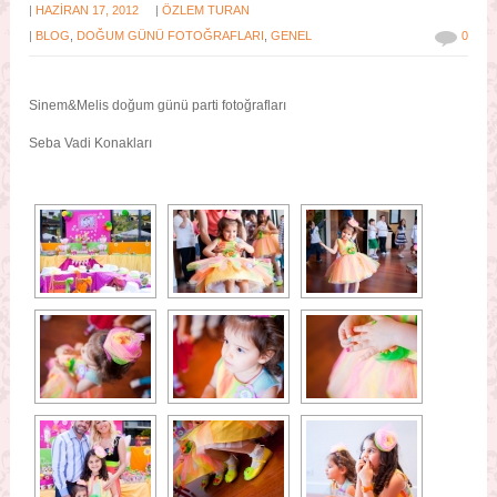
|
|
HAZIRAN 17, 2012
ÖZLEM TURAN
|
BLOG
,
DOĞUM GÜNÜ FOTOĞRAFLARI
,
GENEL
0
Sinem&Melis doğum günü parti fotoğrafları
Seba Vadi Konakları