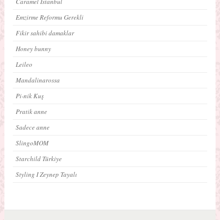
Caramel İstanbul
Emzirme Reformu Gerekli
Fikir sahibi damaklar
Honey bunny
Leileo
Mandalinarossa
Pi-nik Kuş
Pratik anne
Sadece anne
SlingoMOM
Starchild Türkiye
Styling I Zeynep Tayalı