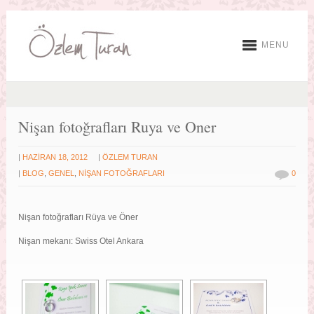
MENU
Nişan fotoğrafları Ruya ve Oner
|
|
HAZIRAN 18, 2012
ÖZLEM TURAN
|
BLOG
,
GENEL
,
NIŞAN FOTOĞRAFLARI
0
Nişan fotoğrafları Rüya ve Öner
Nişan mekanı: Swiss Otel Ankara