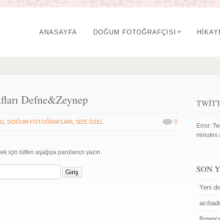
»
ANASAYFA
DOĞUM FOTOĞRAFÇISI
HİKA
afları Defne&Zeynep
TWIT
0
OG
,
DOĞUM FOTOĞRAFLARI
,
SİZE ÖZEL
Error: Tw
minutes 
ek için lütfen aşağıya parolanızı yazın.
SON 
Yeni do
acıbad
floren