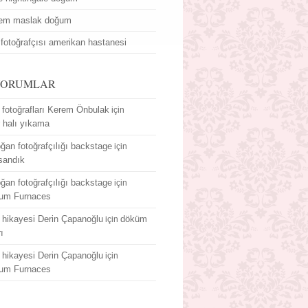
dem maslak doğum
fotoğrafçısı amerikan hastanesi
YORUMLAR
fotoğrafları Kerem Önbulak
için
r halı yıkama
ğan fotoğrafçılığı backstage
için
sandık
ğan fotoğrafçılığı backstage
için
um Furnaces
hikayesi Derin Çapanoğlu
döküm
için
rı
hikayesi Derin Çapanoğlu
için
um Furnaces