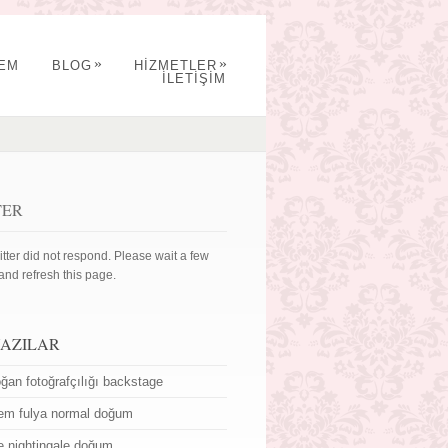
»
»
YEM
BLOG
HİZMETLER
İLETİŞİM
TER
itter did not respond. Please wait a few
and refresh this page.
YAZILAR
ğan fotoğrafçılığı backstage
em fulya normal doğum
ce nightingale doğum