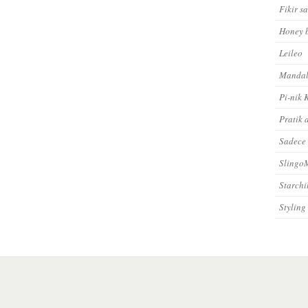
Fikir s
Honey 
Leileo
Mandal
Pi-nik 
Pratik 
Sadece
Sling
Starchi
Styling