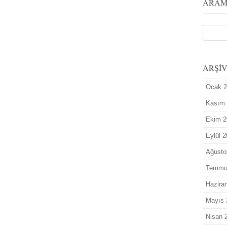
ARA
ARŞİ
Ocak 
Kasım
Ekim 2
Eylül 
Ağusto
Temmu
Hazira
Mayıs 
Nisan 