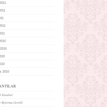
2011
2011
011
2011
011
 2010
 2010
010
2010
s 2010
ANTILAR
 İstanbul
e Reformu Gerekli