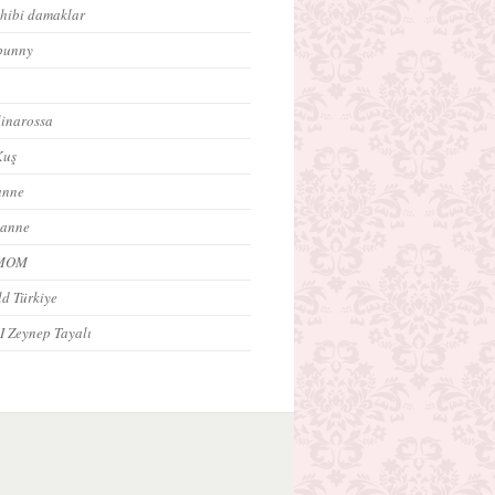
ahibi damaklar
bunny
inarossa
Kuş
anne
 anne
oMOM
ld Türkiye
 I Zeynep Tayalı