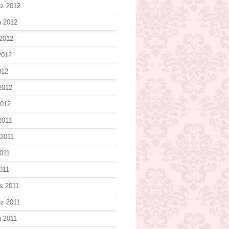
z 2012
n 2012
2012
2012
012
2012
2012
2011
2011
011
2011
s 2011
z 2011
n 2011