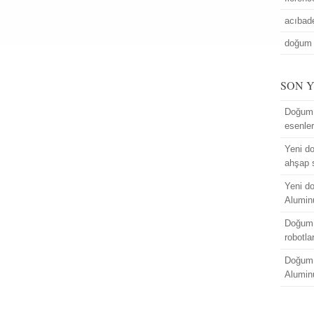
acıba
doğum 
SON 
Doğum 
esenle
Yeni do
ahşap 
Yeni do
Alumin
Doğum 
robotla
Doğum 
Alumin