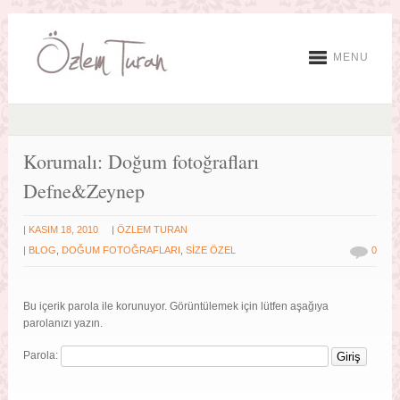
MENU
Korumalı: Doğum fotoğrafları
Defne&Zeynep
|
|
KASIM 18, 2010
ÖZLEM TURAN
|
BLOG
,
DOĞUM FOTOĞRAFLARI
,
SİZE ÖZEL
0
Bu içerik parola ile korunuyor. Görüntülemek için lütfen aşağıya
parolanızı yazın.
Parola: