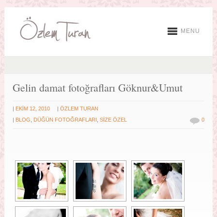
MENU
Gelin damat fotoğrafları Göknur&Umut
|
|
EKIM 12, 2010
ÖZLEM TURAN
|
BLOG
,
DÜĞÜN FOTOĞRAFLARI
,
SİZE ÖZEL
0