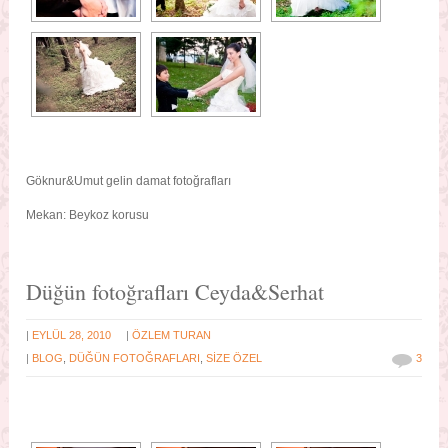
Göknur&Umut gelin damat fotoğrafları
Mekan: Beykoz korusu
Düğün fotoğrafları Ceyda&Serhat
|
|
EYLÜL 28, 2010
ÖZLEM TURAN
|
BLOG
,
DÜĞÜN FOTOĞRAFLARI
,
SİZE ÖZEL
3