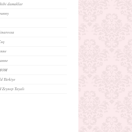
ahibi damaklar
bunny
inarossa
Kuş
anne
 anne
oMOM
ld Türkiye
 I Zeynep Tayalı