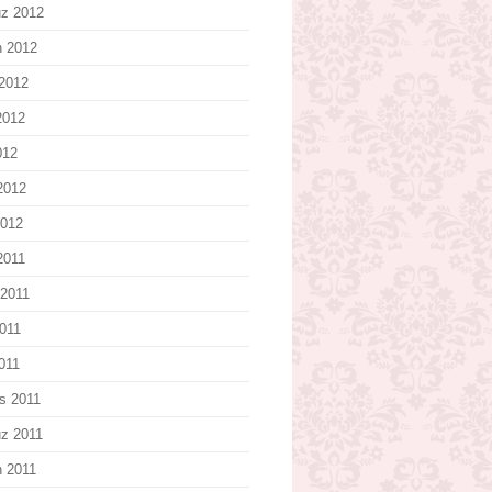
z 2012
n 2012
2012
2012
012
2012
2012
2011
2011
011
2011
s 2011
z 2011
n 2011