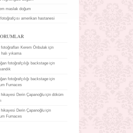
dem maslak doğum
fotoğrafçısı amerikan hastanesi
YORUMLAR
fotoğrafları Kerem Önbulak
için
r halı yıkama
ğan fotoğrafçılığı backstage
için
sandık
ğan fotoğrafçılığı backstage
için
um Furnaces
hikayesi Derin Çapanoğlu
döküm
için
rı
hikayesi Derin Çapanoğlu
için
um Furnaces