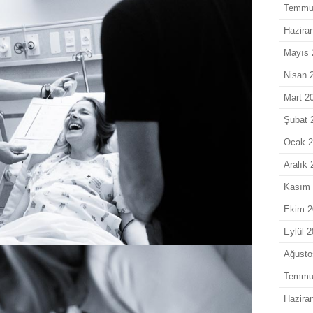
Temmu
Hazira
Mayıs 
Nisan 
Mart 2
Şubat 
Ocak 
Aralık 
Kasım 
Ekim 2
Eylül 
Ağusto
Temmu
Hazira