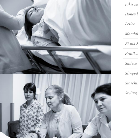
Fikir s
Honey 
Leileo
Mandal
Pi-nik 
Pratik 
Sadece
Sling
Starchi
Styling