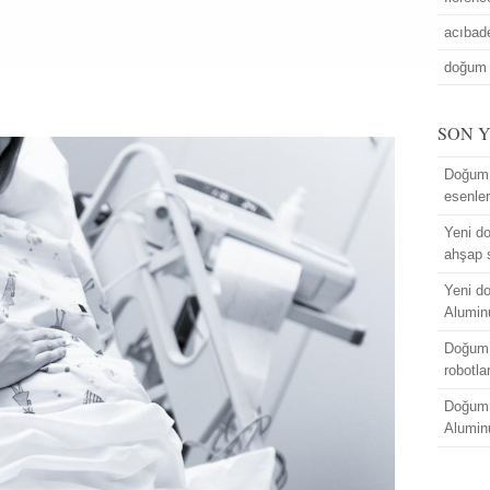
acıba
doğum 
SON 
Doğum 
esenle
Yeni do
ahşap 
Yeni do
Alumin
Doğum 
robotla
Doğum 
Alumin