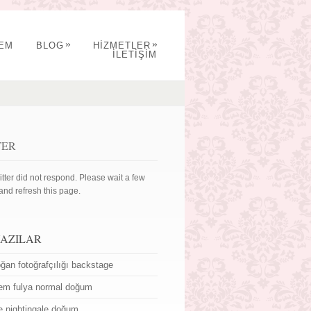
»
»
YEM
BLOG
HİZMETLER
İLETİŞİM
TER
itter did not respond. Please wait a few
and refresh this page.
YAZILAR
ğan fotoğrafçılığı backstage
em fulya normal doğum
ce nightingale doğum