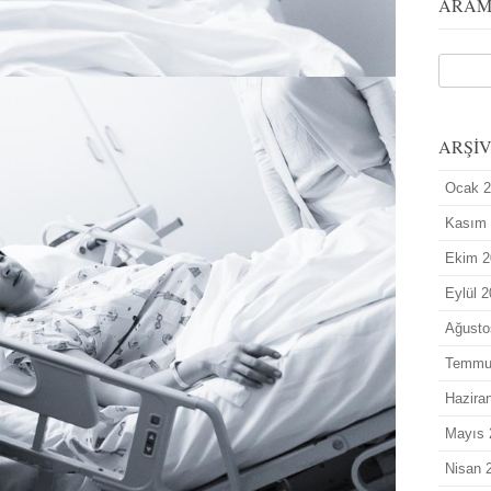
ARA
ARŞİ
Ocak 
Kasım
Ekim 2
Eylül 
Ağusto
Temmu
Hazira
Mayıs 
Nisan 