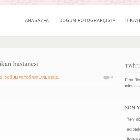
»
ANASAYFA
DOĞUM FOTOĞRAFÇISI
HİKA
ikan hastanesi
TWIT
4
OG
,
DOĞUM FOTOĞRAFLARI
,
GENEL
Error: Tw
minutes 
SON 
Yeni do
acıbad
floren