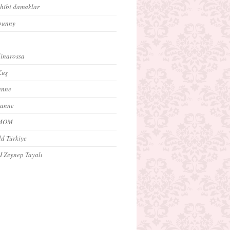
ahibi damaklar
bunny
inarossa
Kuş
anne
 anne
oMOM
ld Türkiye
 I Zeynep Tayalı