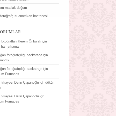
dem maslak doğum
fotoğrafçısı amerikan hastanesi
YORUMLAR
fotoğrafları Kerem Önbulak
için
r halı yıkama
ğan fotoğrafçılığı backstage
için
sandık
ğan fotoğrafçılığı backstage
için
um Furnaces
hikayesi Derin Çapanoğlu
döküm
için
rı
hikayesi Derin Çapanoğlu
için
um Furnaces