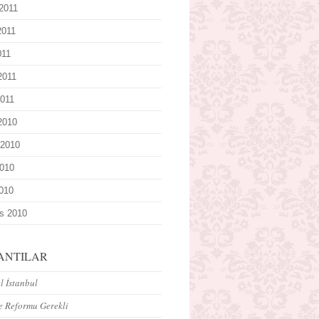
2011
2011
011
2011
011
 2010
 2010
010
2010
s 2010
ANTILAR
 İstanbul
e Reformu Gerekli