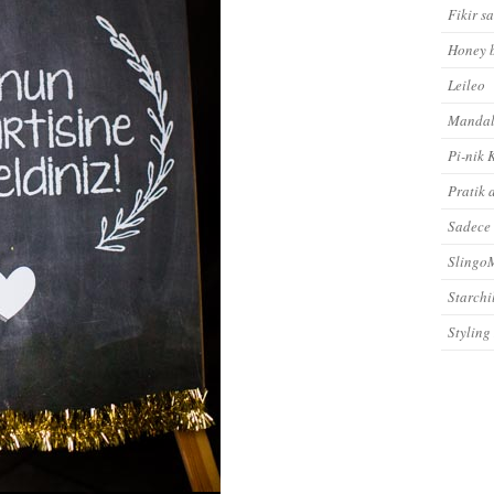
Fikir s
Honey 
Leileo
Mandal
Pi-nik 
Pratik 
Sadece
Sling
Starchi
Styling