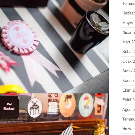
Temmu
Hazira
Mayıs 
Nisan 
Mart 2
Şubat 
Ocak 
Aralık 
Kasım 
Ekim 2
Eylül 
Ağusto
Temmu
Hazira