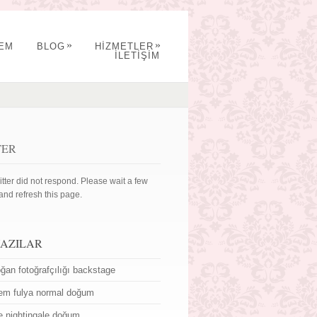
»
»
YEM
BLOG
HİZMETLER
İLETİŞİM
TER
itter did not respond. Please wait a few
and refresh this page.
YAZILAR
ğan fotoğrafçılığı backstage
em fulya normal doğum
ce nightingale doğum