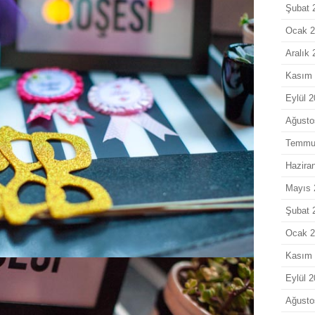
Şubat 
Ocak 
Aralık
Kasım
Eylül 
Ağusto
Temmu
Hazira
Mayıs 
Şubat 
Ocak 
Kasım
Eylül 
Ağusto