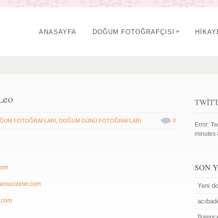
»
ANASAYFA
DOĞUM FOTOĞRAFÇISI
HİKA
Leo
TWIT
0
ĞUM FOTOĞRAFLARI
,
DOĞUM GÜNÜ FOTOĞRAFLARI
Error: Tw
minutes 
SON 
com
amucizeler.com
Yeni do
.com
acıbad
floren