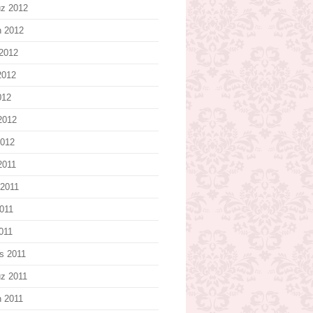
z 2012
n 2012
2012
2012
012
2012
2012
2011
2011
011
2011
s 2011
z 2011
n 2011