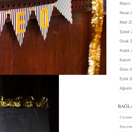
Mayıs 
Nisan 
Mart 2
Şubat 
Ocak 2
Aralık
Kasım
Ekim 2
Eylül 
Ağusto
BAĞL
Caramel
Emzirm