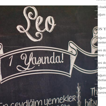
acıba
doğum 
SON 
Doğum 
esenle
Yeni do
ahşap 
Yeni do
Alumin
Doğum 
robotla
Doğum 
Alumin