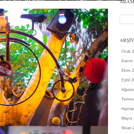
ARA
ARŞİ
Ocak 
Kasım
Ekim 2
Eylül 
Ağusto
Temmu
Hazira
Mayıs 
Nisan 