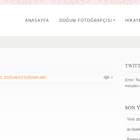
»
ANASAYFA
DOĞUM FOTOĞRAFÇISI
HİKA
TWIT
0
G
,
DOĞUM FOTOĞRAFLARI
Error: Tw
minutes 
SON 
Yeni do
acıbad
floren