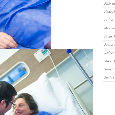
Fikir s
Honey 
Leileo
Mandal
Pi-nik 
Pratik 
Sadece
Sling
Starchi
Styling