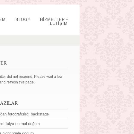
»
»
YEM
BLOG
HİZMETLER
İLETİŞİM
TER
itter did not respond. Please wait a few
and refresh this page.
YAZILAR
ğan fotoğrafçılığı backstage
em fulya normal doğum
ce nightingale doğum