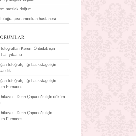
dem maslak doğum
fotoğrafçısı amerikan hastanesi
YORUMLAR
fotoğrafları Kerem Önbulak
için
r halı yıkama
ğan fotoğrafçılığı backstage
için
sandık
ğan fotoğrafçılığı backstage
için
um Furnaces
hikayesi Derin Çapanoğlu
döküm
için
rı
hikayesi Derin Çapanoğlu
için
um Furnaces