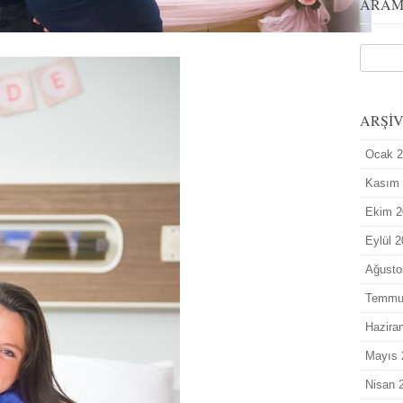
ARA
ARŞİ
Ocak 
Kasım
Ekim 2
Eylül 
Ağusto
Temmu
Hazira
Mayıs 
Nisan 