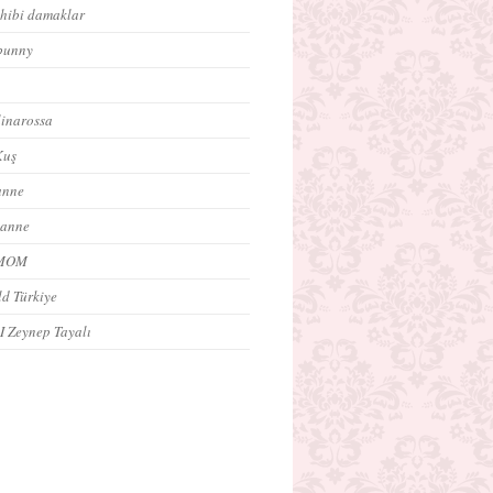
ahibi damaklar
bunny
inarossa
Kuş
anne
 anne
oMOM
ld Türkiye
 I Zeynep Tayalı