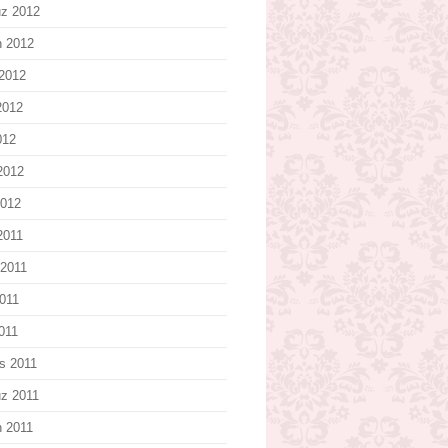
z 2012
n 2012
2012
2012
012
2012
2012
2011
2011
011
2011
s 2011
z 2011
n 2011