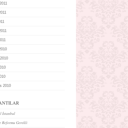
2011
2011
011
2011
011
 2010
 2010
010
2010
s 2010
ANTILAR
 İstanbul
e Reformu Gerekli