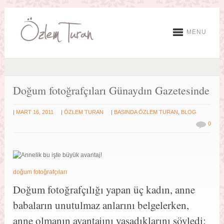
MENU
Doğum fotoğrafçıları Günaydın Gazetesinde
|
|
|
MART 16, 2011
ÖZLEM TURAN
BASINDA ÖZLEM TURAN
,
BLOG
0
doğum fotoğrafçıları
Doğum fotoğrafçılığı yapan üç kadın, anne
babaların unutulmaz anlarını belgelerken,
anne olmanın avantajını yaşadıklarını söyledi: