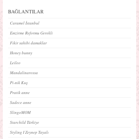
BAĞLANTILAR
Caramel İstanbul
Emzirme Reformu Gerekli
Fikir sahibi damaklar
Honey bunny
Leileo
Mandalinarossa
Pi-nik Kuş
Pratik anne
Sadece anne
SlingoMOM
Starchild Türkiye
Styling I Zeynep Tayalı