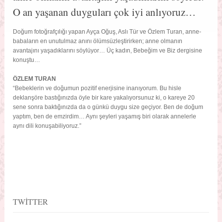
O an yaşanan duyguları çok iyi anlıyoruz…
Doğum fotoğrafçılığı yapan Ayça Oğuş, Aslı Tür ve Özlem Turan, anne-
babaların en unutulmaz anını ölümsüzleştirirken; anne olmanın
avantajını yaşadıklarını söylüyor… Üç kadın, Bebeğim ve Biz dergisine
konuştu…
ÖZLEM TURAN
“Bebeklerin ve doğumun pozitif enerjisine inanıyorum. Bu hisle
deklanşöre bastığınızda öyle bir kare yakalıyorsunuz ki, o kareye 20
sene sonra baktığınızda da o günkü duygu size geçiyor. Ben de doğum
yaptım, ben de emzirdim… Aynı şeyleri yaşamış biri olarak annelerle
aynı dili konuşabiliyoruz.”
TWITTER