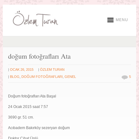
MENU
doğum fotoğrafları Ata
|
|
OCAK 26, 2015
ÖZLEM TURAN
|
BLOG
,
DOĞUM FOTOĞRAFLARI
,
GENEL
5
Doğum fotoğrafları Ata Başal
24 Ocak 2015 saat 7:57
3690 gr. 51 cm.
Acıbadem Bakırköy sezeryan doğum
Doktor Cihat Ünlü