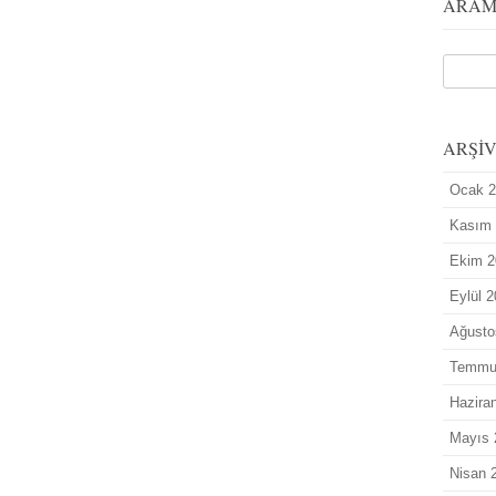
ARA
ARŞİ
Ocak 
Kasım
Ekim 2
Eylül 
Ağusto
Temmu
Hazira
Mayıs 
Nisan 