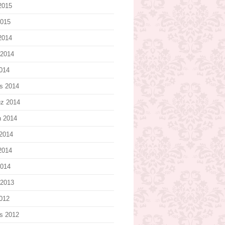
2015
2015
 2014
 2014
2014
s 2014
z 2014
n 2014
2014
2014
2014
 2013
2012
s 2012