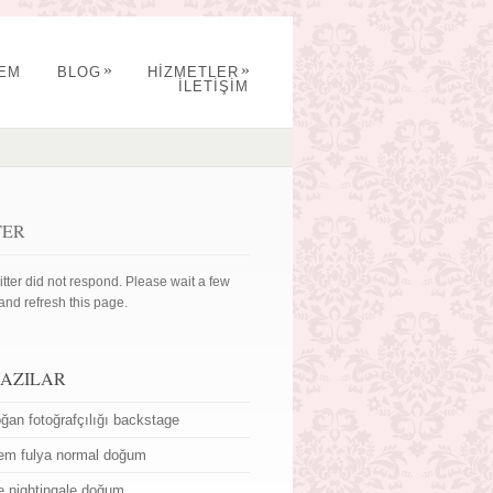
»
»
YEM
BLOG
HİZMETLER
İLETİŞİM
TER
itter did not respond. Please wait a few
and refresh this page.
YAZILAR
ğan fotoğrafçılığı backstage
em fulya normal doğum
ce nightingale doğum