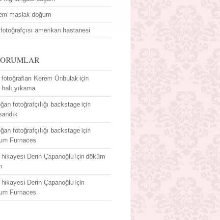
dem maslak doğum
fotoğrafçısı amerikan hastanesi
YORUMLAR
fotoğrafları Kerem Önbulak
için
r halı yıkama
ğan fotoğrafçılığı backstage
için
sandık
ğan fotoğrafçılığı backstage
için
um Furnaces
hikayesi Derin Çapanoğlu
döküm
için
rı
hikayesi Derin Çapanoğlu
için
um Furnaces