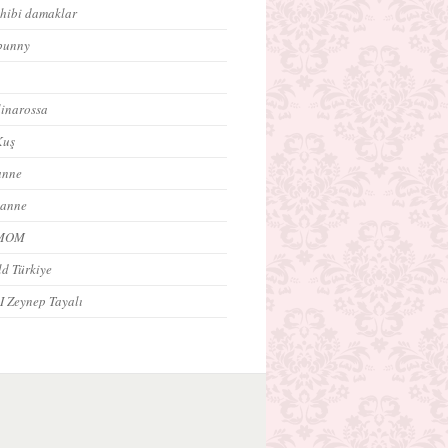
ahibi damaklar
bunny
inarossa
Kuş
anne
 anne
oMOM
ld Türkiye
 I Zeynep Tayalı