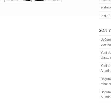
acıba
doğum 
SON 
Doğum 
esenle
Yeni do
ahşap 
Yeni do
Alumin
Doğum 
robotla
Doğum 
Alumin