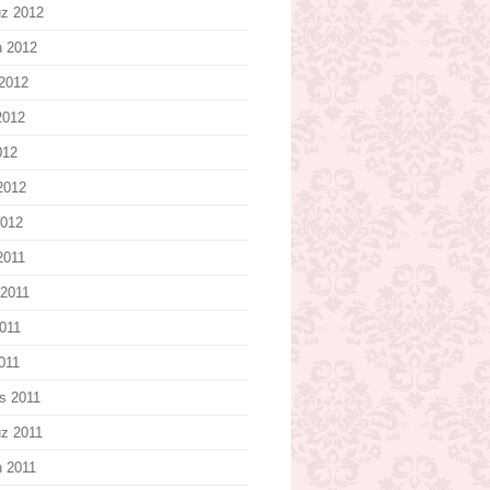
z 2012
n 2012
2012
2012
012
2012
2012
2011
2011
011
2011
s 2011
z 2011
n 2011