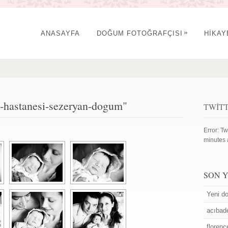
»
ANASAYFA
DOĞUM FOTOĞRAFÇISI
HİKA
-hastanesi-sezeryan-dogum"
TWIT
Error: Tw
minutes 
SON 
Yeni do
acıbad
floren