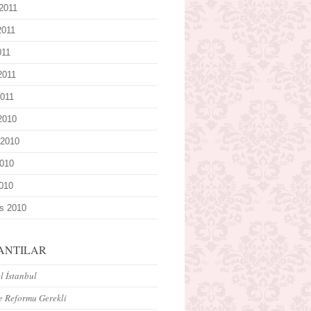
2011
2011
011
2011
011
 2010
 2010
010
2010
s 2010
ANTILAR
 İstanbul
e Reformu Gerekli