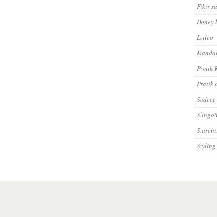
Fikir s
Honey 
Leileo
Mandal
Pi-nik 
Pratik 
Sadece
Sling
Starchi
Styling